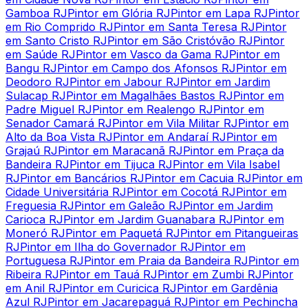
Gamboa RJ
Pintor em Glória RJ
Pintor em Lapa RJ
Pintor
em Rio Comprido RJ
Pintor em Santa Teresa RJ
Pintor
em Santo Cristo RJ
Pintor em São Cristóvão RJ
Pintor
em Saúde RJ
Pintor em Vasco da Gama RJ
Pintor em
Bangu RJ
Pintor em Campo dos Afonsos RJ
Pintor em
Deodoro RJ
Pintor em Jabour RJ
Pintor em Jardim
Sulacap RJ
Pintor em Magalhães Bastos RJ
Pintor em
Padre Miguel RJ
Pintor em Realengo RJ
Pintor em
Senador Camará RJ
Pintor em Vila Militar RJ
Pintor em
Alto da Boa Vista RJ
Pintor em Andaraí RJ
Pintor em
Grajaú RJ
Pintor em Maracanã RJ
Pintor em Praça da
Bandeira RJ
Pintor em Tijuca RJ
Pintor em Vila Isabel
RJ
Pintor em Bancários RJ
Pintor em Cacuia RJ
Pintor em
Cidade Universitária RJ
Pintor em Cocotá RJ
Pintor em
Freguesia RJ
Pintor em Galeão RJ
Pintor em Jardim
Carioca RJ
Pintor em Jardim Guanabara RJ
Pintor em
Moneró RJ
Pintor em Paquetá RJ
Pintor em Pitangueiras
RJ
Pintor em Ilha do Governador RJ
Pintor em
Portuguesa RJ
Pintor em Praia da Bandeira RJ
Pintor em
Ribeira RJ
Pintor em Tauá RJ
Pintor em Zumbi RJ
Pintor
em Anil RJ
Pintor em Curicica RJ
Pintor em Gardênia
Azul RJ
Pintor em Jacarepaguá RJ
Pintor em Pechincha