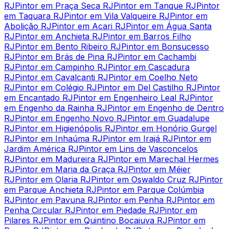
RJ
Pintor em Praça Seca RJ
Pintor em Tanque RJ
Pintor
em Taquara RJ
Pintor em Vila Valqueire RJ
Pintor em
Abolição RJ
Pintor em Acari RJ
Pintor em Água Santa
RJ
Pintor em Anchieta RJ
Pintor em Barros Filho
RJ
Pintor em Bento Ribeiro RJ
Pintor em Bonsucesso
RJ
Pintor em Brás de Pina RJ
Pintor em Cachambi
RJ
Pintor em Campinho RJ
Pintor em Cascadura
RJ
Pintor em Cavalcanti RJ
Pintor em Coelho Neto
RJ
Pintor em Colégio RJ
Pintor em Del Castilho RJ
Pintor
em Encantado RJ
Pintor em Engenheiro Leal RJ
Pintor
em Engenho da Rainha RJ
Pintor em Engenho de Dentro
RJ
Pintor em Engenho Novo RJ
Pintor em Guadalupe
RJ
Pintor em Higienópolis RJ
Pintor em Honório Gurgel
RJ
Pintor em Inhaúma RJ
Pintor em Irajá RJ
Pintor em
Jardim América RJ
Pintor em Lins de Vasconcelos
RJ
Pintor em Madureira RJ
Pintor em Marechal Hermes
RJ
Pintor em Maria da Graça RJ
Pintor em Méier
RJ
Pintor em Olaria RJ
Pintor em Oswaldo Cruz RJ
Pintor
em Parque Anchieta RJ
Pintor em Parque Colúmbia
RJ
Pintor em Pavuna RJ
Pintor em Penha RJ
Pintor em
Penha Circular RJ
Pintor em Piedade RJ
Pintor em
Pilares RJ
Pintor em Quintino Bocaiuva RJ
Pintor em