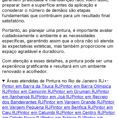
preparar bem a superfície antes da aplicação e
considerar o número de demãos são etapas
fundamentais que contribuem para um resultado final
satisfatório.
Portanto, ao planejar uma pintura, é importante avaliar
cuidadosamente o ambiente e as necessidades
específicas, garantindo assim que a obra não só atenda
às expectativas estéticas, mas também proporcione um
espaço agradável e duradouro.
Com atenção a esses detalhes, a pintura pode ser uma
experiência gratificante e resultará em um ambiente
renovado e acolhedor.
Áreas atendidas de Pintura no Rio de Janeiro RJ
+
-
Pintor em Barra da Tijuca RJ
Pintor em Barra Olímpica
RJ
Pintor em Camorim RJ
Pintor em Grumari RJ
Pintor
em Itanhangá RJ
Pintor em Joá RJ
Pintor em Recreio
dos Bandeirantes RJ
Pintor em Vargem Grande RJ
Pintor
em Vargem Pequena RJ
Pintor em Benfica RJ
Pintor em
Caju RJ
Pintor em Catumbi RJ
Pintor em Centro RJ
Pintor
em Cidade Nova RJ
Pintor em Estácio RJ
Pintor em