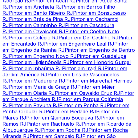
Abolição RJ
Pintor em Acari RJ
Pintor em Água Santa
RJ
Pintor em Anchieta RJ
Pintor em Barros Filho
RJ
Pintor em Bento Ribeiro RJ
Pintor em Bonsucesso
RJ
Pintor em Brás de Pina RJ
Pintor em Cachambi
RJ
Pintor em Campinho RJ
Pintor em Cascadura
RJ
Pintor em Cavalcanti RJ
Pintor em Coelho Neto
RJ
Pintor em Colégio RJ
Pintor em Del Castilho RJ
Pintor
em Encantado RJ
Pintor em Engenheiro Leal RJ
Pintor
em Engenho da Rainha RJ
Pintor em Engenho de Dentro
RJ
Pintor em Engenho Novo RJ
Pintor em Guadalupe
RJ
Pintor em Higienópolis RJ
Pintor em Honório Gurgel
RJ
Pintor em Inhaúma RJ
Pintor em Irajá RJ
Pintor em
Jardim América RJ
Pintor em Lins de Vasconcelos
RJ
Pintor em Madureira RJ
Pintor em Marechal Hermes
RJ
Pintor em Maria da Graça RJ
Pintor em Méier
RJ
Pintor em Olaria RJ
Pintor em Oswaldo Cruz RJ
Pintor
em Parque Anchieta RJ
Pintor em Parque Colúmbia
RJ
Pintor em Pavuna RJ
Pintor em Penha RJ
Pintor em
Penha Circular RJ
Pintor em Piedade RJ
Pintor em
Pilares RJ
Pintor em Quintino Bocaiuva RJ
Pintor em
Ramos RJ
Pintor em Riachuelo RJ
Pintor em Ricardo de
Albuquerque RJ
Pintor em Rocha RJ
Pintor em Rocha
Miranda RJ
Pintor em Sampaio RJ
Pintor em São