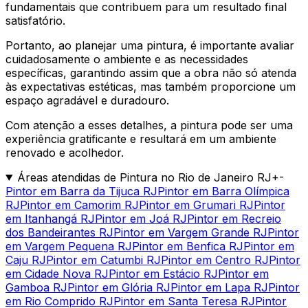
fundamentais que contribuem para um resultado final
satisfatório.
Portanto, ao planejar uma pintura, é importante avaliar
cuidadosamente o ambiente e as necessidades
específicas, garantindo assim que a obra não só atenda
às expectativas estéticas, mas também proporcione um
espaço agradável e duradouro.
Com atenção a esses detalhes, a pintura pode ser uma
experiência gratificante e resultará em um ambiente
renovado e acolhedor.
Áreas atendidas de Pintura no Rio de Janeiro RJ
+
-
Pintor em Barra da Tijuca RJ
Pintor em Barra Olímpica
RJ
Pintor em Camorim RJ
Pintor em Grumari RJ
Pintor
em Itanhangá RJ
Pintor em Joá RJ
Pintor em Recreio
dos Bandeirantes RJ
Pintor em Vargem Grande RJ
Pintor
em Vargem Pequena RJ
Pintor em Benfica RJ
Pintor em
Caju RJ
Pintor em Catumbi RJ
Pintor em Centro RJ
Pintor
em Cidade Nova RJ
Pintor em Estácio RJ
Pintor em
Gamboa RJ
Pintor em Glória RJ
Pintor em Lapa RJ
Pintor
em Rio Comprido RJ
Pintor em Santa Teresa RJ
Pintor