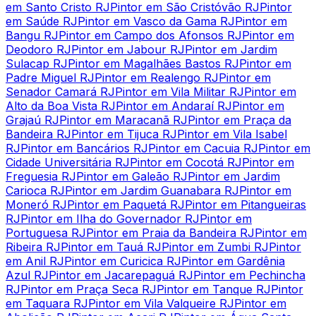
em Santo Cristo RJ
Pintor em São Cristóvão RJ
Pintor
em Saúde RJ
Pintor em Vasco da Gama RJ
Pintor em
Bangu RJ
Pintor em Campo dos Afonsos RJ
Pintor em
Deodoro RJ
Pintor em Jabour RJ
Pintor em Jardim
Sulacap RJ
Pintor em Magalhães Bastos RJ
Pintor em
Padre Miguel RJ
Pintor em Realengo RJ
Pintor em
Senador Camará RJ
Pintor em Vila Militar RJ
Pintor em
Alto da Boa Vista RJ
Pintor em Andaraí RJ
Pintor em
Grajaú RJ
Pintor em Maracanã RJ
Pintor em Praça da
Bandeira RJ
Pintor em Tijuca RJ
Pintor em Vila Isabel
RJ
Pintor em Bancários RJ
Pintor em Cacuia RJ
Pintor em
Cidade Universitária RJ
Pintor em Cocotá RJ
Pintor em
Freguesia RJ
Pintor em Galeão RJ
Pintor em Jardim
Carioca RJ
Pintor em Jardim Guanabara RJ
Pintor em
Moneró RJ
Pintor em Paquetá RJ
Pintor em Pitangueiras
RJ
Pintor em Ilha do Governador RJ
Pintor em
Portuguesa RJ
Pintor em Praia da Bandeira RJ
Pintor em
Ribeira RJ
Pintor em Tauá RJ
Pintor em Zumbi RJ
Pintor
em Anil RJ
Pintor em Curicica RJ
Pintor em Gardênia
Azul RJ
Pintor em Jacarepaguá RJ
Pintor em Pechincha
RJ
Pintor em Praça Seca RJ
Pintor em Tanque RJ
Pintor
em Taquara RJ
Pintor em Vila Valqueire RJ
Pintor em