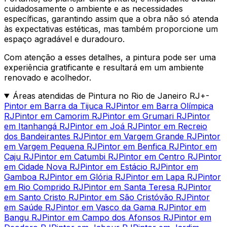
cuidadosamente o ambiente e as necessidades
específicas, garantindo assim que a obra não só atenda
às expectativas estéticas, mas também proporcione um
espaço agradável e duradouro.
Com atenção a esses detalhes, a pintura pode ser uma
experiência gratificante e resultará em um ambiente
renovado e acolhedor.
Áreas atendidas de Pintura no Rio de Janeiro RJ
+
-
Pintor em Barra da Tijuca RJ
Pintor em Barra Olímpica
RJ
Pintor em Camorim RJ
Pintor em Grumari RJ
Pintor
em Itanhangá RJ
Pintor em Joá RJ
Pintor em Recreio
dos Bandeirantes RJ
Pintor em Vargem Grande RJ
Pintor
em Vargem Pequena RJ
Pintor em Benfica RJ
Pintor em
Caju RJ
Pintor em Catumbi RJ
Pintor em Centro RJ
Pintor
em Cidade Nova RJ
Pintor em Estácio RJ
Pintor em
Gamboa RJ
Pintor em Glória RJ
Pintor em Lapa RJ
Pintor
em Rio Comprido RJ
Pintor em Santa Teresa RJ
Pintor
em Santo Cristo RJ
Pintor em São Cristóvão RJ
Pintor
em Saúde RJ
Pintor em Vasco da Gama RJ
Pintor em
Bangu RJ
Pintor em Campo dos Afonsos RJ
Pintor em