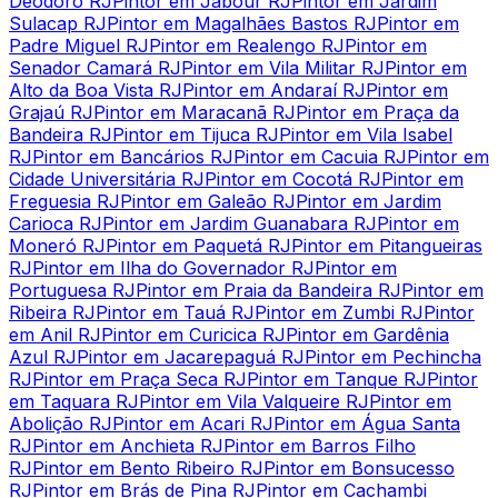
Deodoro RJ
Pintor em Jabour RJ
Pintor em Jardim
Sulacap RJ
Pintor em Magalhães Bastos RJ
Pintor em
Padre Miguel RJ
Pintor em Realengo RJ
Pintor em
Senador Camará RJ
Pintor em Vila Militar RJ
Pintor em
Alto da Boa Vista RJ
Pintor em Andaraí RJ
Pintor em
Grajaú RJ
Pintor em Maracanã RJ
Pintor em Praça da
Bandeira RJ
Pintor em Tijuca RJ
Pintor em Vila Isabel
RJ
Pintor em Bancários RJ
Pintor em Cacuia RJ
Pintor em
Cidade Universitária RJ
Pintor em Cocotá RJ
Pintor em
Freguesia RJ
Pintor em Galeão RJ
Pintor em Jardim
Carioca RJ
Pintor em Jardim Guanabara RJ
Pintor em
Moneró RJ
Pintor em Paquetá RJ
Pintor em Pitangueiras
RJ
Pintor em Ilha do Governador RJ
Pintor em
Portuguesa RJ
Pintor em Praia da Bandeira RJ
Pintor em
Ribeira RJ
Pintor em Tauá RJ
Pintor em Zumbi RJ
Pintor
em Anil RJ
Pintor em Curicica RJ
Pintor em Gardênia
Azul RJ
Pintor em Jacarepaguá RJ
Pintor em Pechincha
RJ
Pintor em Praça Seca RJ
Pintor em Tanque RJ
Pintor
em Taquara RJ
Pintor em Vila Valqueire RJ
Pintor em
Abolição RJ
Pintor em Acari RJ
Pintor em Água Santa
RJ
Pintor em Anchieta RJ
Pintor em Barros Filho
RJ
Pintor em Bento Ribeiro RJ
Pintor em Bonsucesso
RJ
Pintor em Brás de Pina RJ
Pintor em Cachambi