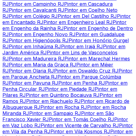
RJ
Pintor em Campinho RJ
Pintor em Cascadura
RJ
Pintor em Cavalcanti RJ
Pintor em Coelho Neto
RJ
Pintor em Colégio RJ
Pintor em Del Castilho RJ
Pintor
em Encantado RJ
Pintor em Engenheiro Leal RJ
Pintor
em Engenho da Rainha RJ
Pintor em Engenho de Dentro
RJ
Pintor em Engenho Novo RJ
Pintor em Guadalupe
RJ
Pintor em Higienópolis RJ
Pintor em Honório Gurgel
RJ
Pintor em Inhaúma RJ
Pintor em Irajá RJ
Pintor em
Jardim América RJ
Pintor em Lins de Vasconcelos
RJ
Pintor em Madureira RJ
Pintor em Marechal Hermes
RJ
Pintor em Maria da Graça RJ
Pintor em Méier
RJ
Pintor em Olaria RJ
Pintor em Oswaldo Cruz RJ
Pintor
em Parque Anchieta RJ
Pintor em Parque Colúmbia
RJ
Pintor em Pavuna RJ
Pintor em Penha RJ
Pintor em
Penha Circular RJ
Pintor em Piedade RJ
Pintor em
Pilares RJ
Pintor em Quintino Bocaiuva RJ
Pintor em
Ramos RJ
Pintor em Riachuelo RJ
Pintor em Ricardo de
Albuquerque RJ
Pintor em Rocha RJ
Pintor em Rocha
Miranda RJ
Pintor em Sampaio RJ
Pintor em São
Francisco Xavier RJ
Pintor em Tomás Coelho RJ
Pintor
em Vaz Lobo RJ
Pintor em Vicente de Carvalho RJ
Pintor
em Vila da Penha RJ
Pintor em Vila Kosmos RJ
Pintor em